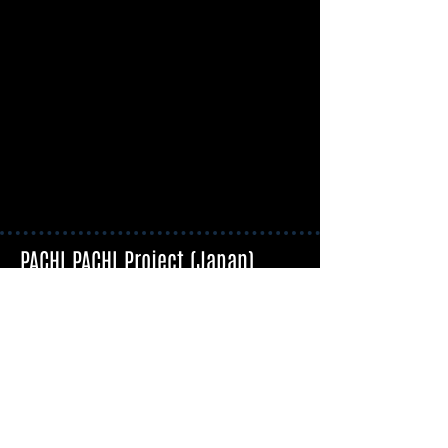
PACHI PACHI Project (Japan)
La J-Music va vous surprendre
Liens utiles
Blog : L’actualité J-Music
Nos Interviews
Nos conseils d’écoute
Nos Tutoriels
Cherchez par genre de musique
J-Pop
J-Metal
J-Rock
J-Punk
Idoles
Vocaloid/Utaite
2.5D