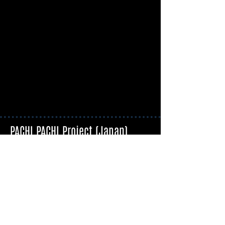
PACHI PACHI Project (Japan)
La J-Music va vous surprendre
Liens utiles
Blog : L’actualité J-Music
Nos Interviews
Nos conseils d’écoute
Nos Tutoriels
Cherchez par genre de musique
J-Pop
J-Metal
J-Rock
J-Punk
Idoles
Vocaloid/Utaite
2.5D