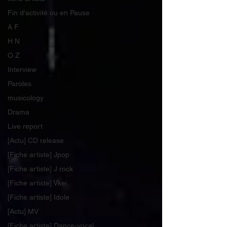
Fin d'activité ou en Pause
A F
H N
O Z
Interview
Paroles
musicology
Drama
Live report
[Actu] CD release
[Fiche artiste] Jpop
[Fiche artiste] J rock
[Fiche artiste] Vkei
[Fiche artiste] Idole
[Actu] MV
[Fiche artiste] Dance-vocal