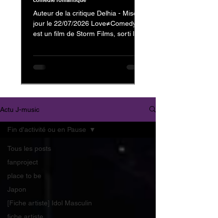
comédie romantique
Auteur de la critique Delhia - Mise à
jour le 22/07/2026 Love≠Comedy
est un film de Storm Films, sorti le 3
juillet 2026, avec Nakajima Kento
dans le rôle de Kanzaki Reiji et
Nagahama Neru dans celui de
Minamikaze Misato En tant que fan
de Nakajima Kento, on ne pouvait
évidemment pas passer à côté de
son dernier film. Mais au-delà de sa
Actu J-music
présence au casting, c'est surtout la
nature et l'originalité de
Fin d'activité ou en Pause
Love≠Comedy qui m'ont donné
envie de vous partager mon avis.
Tous les posts
Trailer : Love≠
fanproject
place to be
Japon
[Fiche artiste] Idol Masculin
fiche artiste