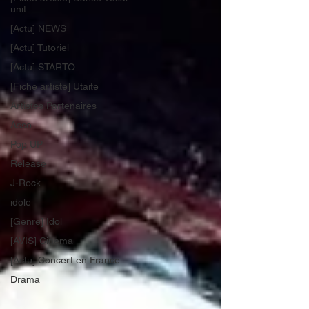
unit
[Actu] NEWS
[Actu] Tutoriel
[Actu] STARTO
[Fiche artiste] Utaite
Artistes Partenaires
Asso
Pop UP
Release
J-Rock
idole
[Genre] Idol
[AVIS] Cinema
[Actu] Concert en France
Drama