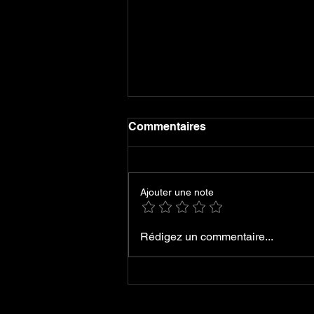
Commentaires
Ajouter une note
PARAMENA - APEIRON EP
Rédigez un commentaire...
et nouveau line-up