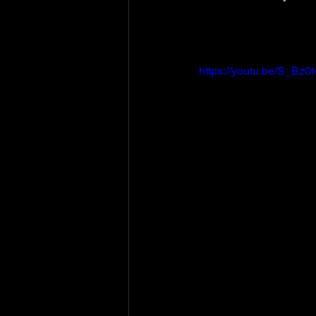
Kaguya-sama
 wa
https://youtu.be/S_Bz0