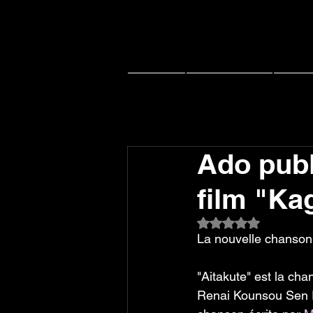
Accueil
Actu J-music
Live 
Ado publ
film "Ka
Noté NaN étoiles su
La nouvelle chanson d
"Aitakute" est la ch
Renai Kounsou Sen Fi