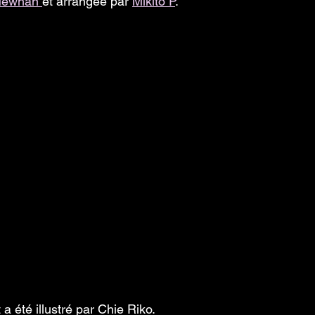
ewhan 
et arrangée par 
Mikito P
.
 a été illustré par Chie Riko.