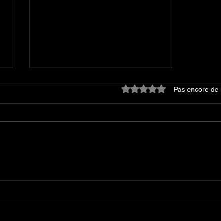
Noté 0 étoile sur 5.
Pas encore de 
A.B.C-Z : sortie de leur 10ᵉ
album et une tournée
nationale pour l'automne
2026