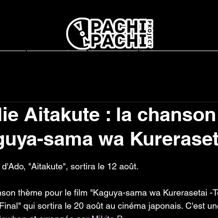
report
L'association
Interviews
Concerts en France
ie Aitakute : la chanson
guya-sama wa Kureraset
r 5.
'Ado, "Aitakute", sortira le 12 août.
anson thème pour le film "Kaguya-sama wa Kurerasetai -T
nal" qui sortira le 20 août au cinéma japonais. C'est un