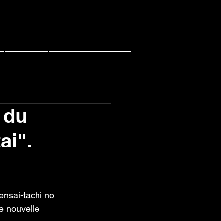
Contact
PACHI PACHI LIVE
 du
ai".
ensai-tachi no 
e nouvelle 