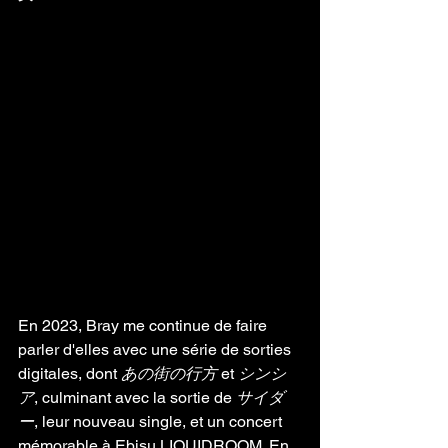
En 2023, Bray me continue de faire 
parler d'elles avec une série de sorties 
digitales, dont 
あの街の行方
 et 
シンシ
ア
, culminant avec la sortie de 
サイダ
ー
, leur nouveau single, et un concert 
mémorable à Ebisu LIQUIDROOM. En 