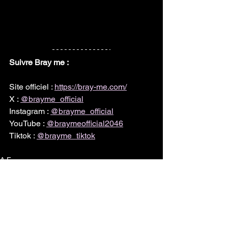
Suivre Bray me :
Site officiel : 
https://bray-me.com/
X : 
@brayme_official
Instagram : 
@brayme_official
YouTube : 
@braymeofficial2046
Tiktok : 
@brayme_tiktok
A F
fiche artiste