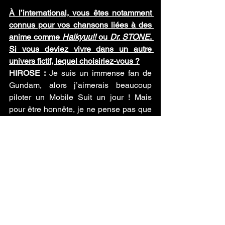
À l’international, vous êtes notamment 
connus pour vos chansons liées à des 
anime comme 
Haikyuu!!
 ou 
Dr. STONE
. 
Si vous deviez vivre dans un autre 
univers fictif, lequel choisiriez-vous ?
HIROSE :
 Je suis un immense fan de 
Gundam, alors j’aimerais beaucoup 
piloter un Mobile Suit un jour ! Mais 
pour être honnête, je ne pense pas que 
je survivrais très longtemps dans un 
monde pareil. Finalement, je suis assez 
heureux de rester dans celui-ci et de 
continuer l’aventure avec le groupe.
Un message pour le 
public français et 
européen