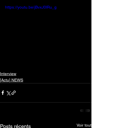
https://youtu.be/jBvxJ0lRu_g
Interview
[Actu] NEWS
Voir tout
Posts récents