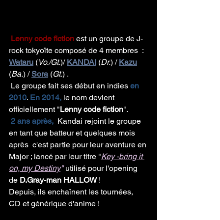
Lenny code fiction
 est un groupe de J-
rock tokyoïte composé de 4 membres  : 
Wataru
 (
Vo./Gt.
)/ 
KANDAI
 (
Dr.
) / 
Kazu
(
Ba.
) / 
Sora
 (
Gt.
) .
 Le groupe fait ses début en indies
 en 
2010
. 
En 2014,
 le nom devient 
officiellement "
Lenny code fiction
". 
2 ans après,
  Kandai rejoint le groupe 
en tant que batteur et quelques mois 
après  c'est partie pour leur aventure en 
Major ; lancé par leur titre "
Key -bring it 
on, my Destiny
" 
utilisé pour l'opening 
de 
D.Gray-man HALLOW 
!
Depuis, ils enchaînent les tournées, 
CD et générique d'anime ! 