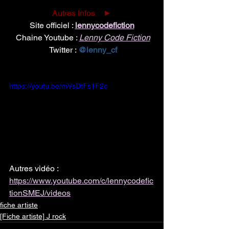
Autres Infos    ►
Site officiel : 
lennycodefiction
 Chaine Youtube : 
Lenny Code Fiction
 Twitter : 
@lenny_cf
https://youtu.be/mVsDtFs1F2c
Autres vidéo : 
https://www.youtube.com/c/lennycodefic
tionSMEJ/videos
fiche artiste
[Fiche artiste] J rock