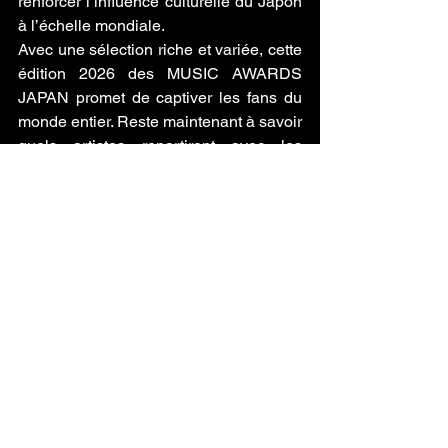
renforcer l’influence culturelle du Japon 
à l’échelle mondiale.
Avec une sélection riche et variée, cette 
édition 2026 des MUSIC AWARDS 
JAPAN promet de captiver les fans du 
monde entier. Reste maintenant à savoir 
quels artistes repartiront avec les 
trophées… 🎶
[Actu] Tutoriel
Voir tout
Posts récents