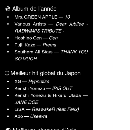
💿 Album de l’année
Mrs. GREEN APPLE — 
10
Various Artists — 
Dear Jubilee - 
RADWIMPS TRIBUTE -
Hoshino Gen — 
Gen
Fujii Kaze — 
Prema
Southern All Stars — 
THANK YOU 
SO MUCH
🌐 Meilleur hit global du Japon
XG — 
Hypnotize
Kenshi Yonezu — 
IRIS OUT
Kenshi Yonezu & Hikaru Utada — 
JANE DOE
LiSA — 
ReawakeR (feat. Felix)
Ado — 
Useewa