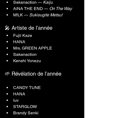
Sakanaction — 
Kaiju
AiNA THE END — 
On The Way
M!LK — 
Sukisugite Metsu!
🎤 Artiste de l’année
Fujii Kaze
HANA
Mrs. GREEN APPLE
Sakanaction
Kenshi Yonezu
🌱 Révélation de l’année
CANDY TUNE
HANA
luv
STARGLOW
Brandy Senki