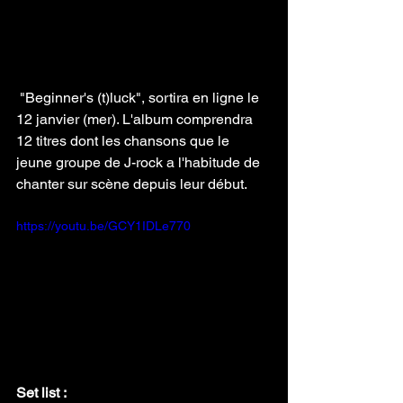
 "Beginner's (t)luck", sortira en ligne le 
12 janvier (mer). L'album comprendra 
12 titres dont les chansons que le 
jeune groupe de J-rock a l'habitude de 
chanter sur scène depuis leur début.
https://youtu.be/GCY1IDLe770
Set list :