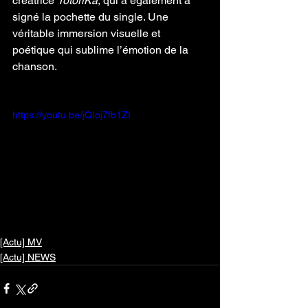
créatrice 
TotoriKa
, qui a également à 
signé la pochette du single. Une 
véritable immersion visuelle et 
poétique qui sublime l’émotion de la 
chanson.
https://youtu.be/jQIoj7fb1ZI
[Actu] MV
[Actu] NEWS