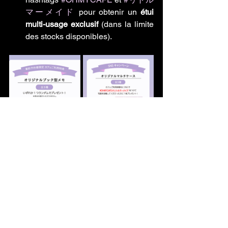
マーメイド
 pour obtenir un 
étui 
multi-usage exclusif
 (dans la limite 
des stocks disponibles).
📍 Infos pratiques
📌 
Tokyo (Omotesando Hills, B3F)
 : 
du 18 avril au 8 juin 2025