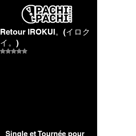
Retour IROKUI。(イロク
イ。)
Noté NaN étoiles sur 5.
Single et Tournée pour 