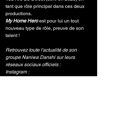
tant que rôle principal dans ces deux 
productions. 
My Home Hero
 est pour lui un tout 
nouveau type de rôle, preuve de son 
talent ! 
Retrouvez toute l'actualité de son 
groupe Naniwa Danshi sur leurs 
réseaux sociaux officiels : 
Instagram : 
https://www.instagram.com/naniwadans
hi728official/
Youtube : 
https://youtube.com/@naniwadanshi?
feature=shared
Et retrouvez Kyohei Takahashi et 
Naniwa Danshi dans leur toute 