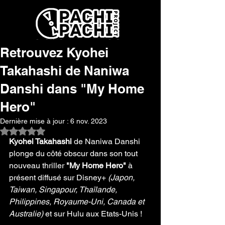
Retrouvez Kyohei
Takahashi de Naniwa
Danshi dans "My Home
Hero"
Dernière mise à jour :
6 nov. 2023
Noté NaN étoiles sur 5.
Kyohei Takahashi 
de Naniwa Danshi 
plonge du côté obscur dans son tout 
nouveau thriller 
"My Home Hero"
 à 
présent diffusé sur Disney+ 
(Japon, 
Taiwan, Singapour, Thaïlande, 
Philippines, Royaume-Uni, Canada et 
Australie) 
et sur Hulu aux Etats-Unis ! 