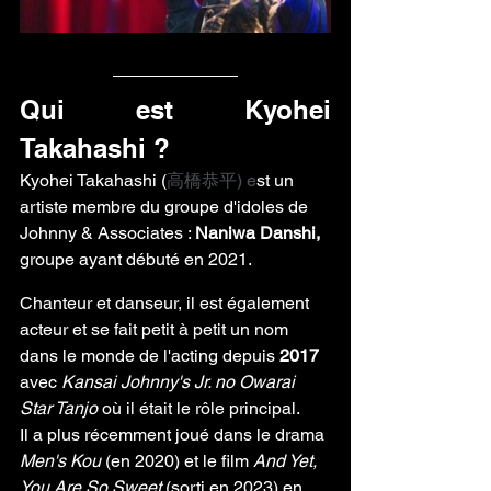
Qui est Kyohei 
Takahashi ?
Kyohei Takahashi (
高橋恭平) e
st un 
artiste membre du groupe d'idoles de 
Johnny & Associates : 
Naniwa Danshi, 
groupe ayant débuté en 2021. 
Chanteur et danseur, il est également 
acteur et se fait petit à petit un nom 
dans le monde de l'acting depuis 
2017
avec 
Kansai Johnny's Jr. no Owarai 
Star Tanjo 
où il était le rôle principal. 
Il a plus récemment joué dans le drama 
Men's Kou
 (en 2020) et le film 
And Yet, 
You Are So Sweet 
(sorti en 2023) en 