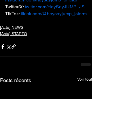
Twitter/X: 
twitter.com/HeySayJUMP_JS
TikTok: 
tiktok.com/@heysayjump_jstorm
[Actu] NEWS
[Actu] STARTO
Voir tout
Posts récents