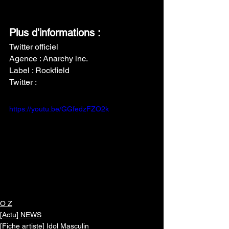
Plus d'informations :
Twitter officiel
Agence : Anarchy inc.
Label : Rockfield
Twitter : 
@SAD_originals
https://youtu.be/GGfedzFZO2k
O Z
[Actu] NEWS
[Fiche artiste] Idol Masculin