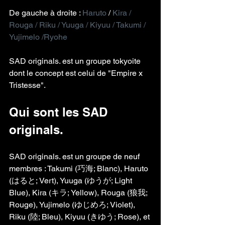
De gauche à droite : 
Haruto
 / 
Kira / 
Rouga / Riku / Yuuga / Kiyuu / Takumi / 
Yujimelo /Ryohe
SAD originals. est un groupe tokyoite 
dont le concept est celui de "Empire x 
Tristesse".
Qui sont les SAD 
originals.
SAD originals. est un groupe de neuf 
membres : Takumi (巧海; Blanc), Haruto 
(はると; Vert), Yuuga (ゆうが; Light 
Blue), Kira (キラ; Yellow), Rouga (狼我; 
Rouge), Yujimelo (ゆじめろ; Violet), 
Riku (陸; Bleu), Kiyuu (きゆう; Rose), et 