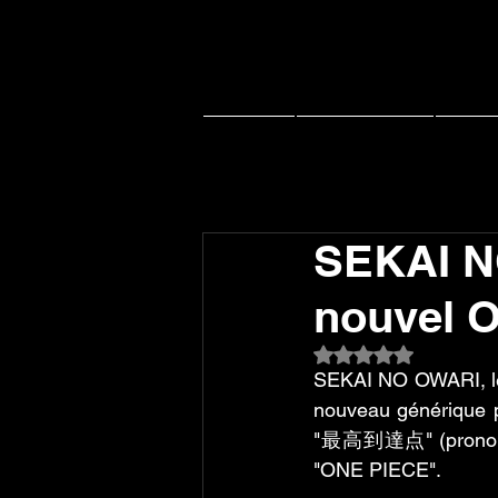
Accueil
Actu J-music
Live 
SEKAI N
nouvel O
Noté NaN étoiles su
SEKAI NO OWARI, le 
nouveau générique p
"最高到達点" (prononcé "
"ONE PIECE".