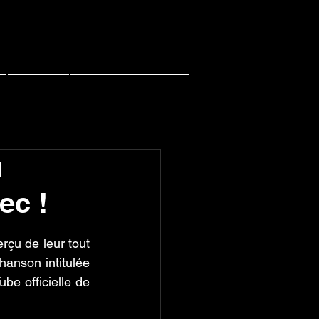
Contact
PACHI PACHI LIVE
u
ec !
u de leur tout 
nson intitulée 
 officielle de 