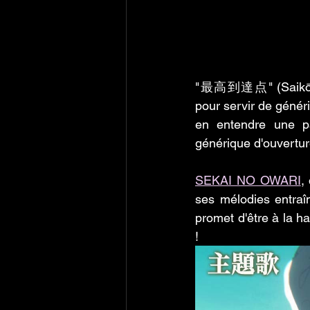
"最高到達点" (Saikō Tōta
pour servir de généri
en entendre une par
générique d'ouvertur
SEKAI NO OWARI
,
ses mélodies entraî
promet d'être à la h
!