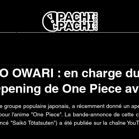
report
L'association
Interviews
Concerts en France
O OWARI : en charge d
pening de One Piece av
r 5.
groupe populaire japonais, a récemment donné un aperç
our l'anime "One Piece". La bande-annonce de cette cha
Saikō Tōtatsuten") a été publiée sur la chaîne YouTube