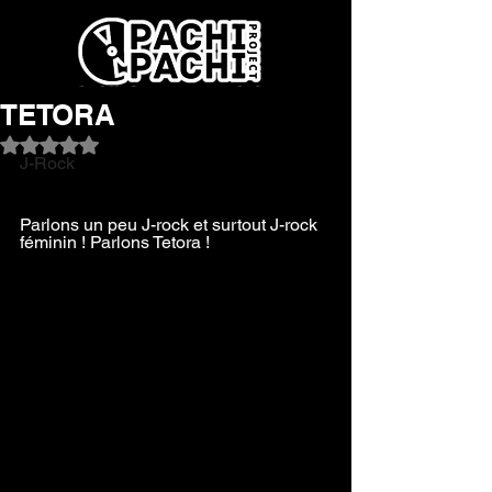
TETORA
Noté NaN étoiles sur 5.
J-Rock
Mise à jour : le 18/01/2020
Parlons un peu J-rock et surtout J-rock 
féminin ! Parlons Tetora !