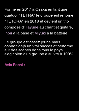
Formé en 2017 à Osaka en tant que 
quatuor "TETRA" le groupe est renomé 
"TETORA" en 2018 et devient un trio 
composé d'
Hayune 
au chant et guitare, 
Inori 
à la base et 
Miyuki 
à la batterie.
Le groupe est assez jeune mais 
connait déjà un vrai succès et performe 
sur des scènes dans tous le pays. Il 
s'agit bien d'un groupe à suivre à 100%.
Avis Pachi : 
Tetora fait partie des mes groupes 
féminins favoris. Après les avoir écouté 
pour la 1er fois, je suis directement 
tombée sous le charme de la voix 
puissante mais cassante d'Hayune et 
de l'énergie d'Inori et Miyuki ! Elles 