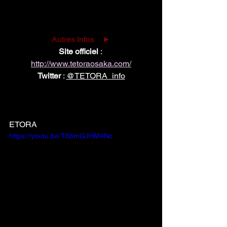
aiment vraiment le rock et ça se ressent 
en live mais aussi dans leurs paroles.
Autres Infos    ►
Site officiel 
: 
http://www.tetoraosaka.com/
Twitter 
: 
@TETORA_info
Instagram
: 
https://www.instagram.com/tetora_info
ETORA
https://youtu.be/T6bmGJHM4Nc