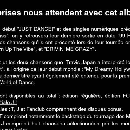
prises nous attendent avec cet a
e début "JUST DANCE!" et des singles numériques préc
iss", on y retrouvera leur dernière sortie en date "99
les chansons qu’ils ont présenté lors de leur tournée e
rn Up The Vibe", et "DRIVIN' ME CRAZY".
nclut les deux chansons que  Travis Japan a interprété lo
t", à l'origine de leur début mondial: “My Dreamy Holly
ernier titre ayant également été entendu pour la premiè
 World of Dance. 
nt disponibles au total : édition régulière, édition FC l
tiale J !
ales : T, J et Fanclub comprennent des disques bonus. 
T
 comprend notamment le backstage du tournage des 
 
J
 comprend huit chansons sélectionnées par les mem