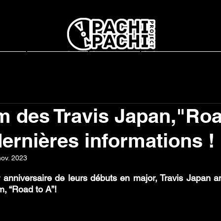
report
L'association
Interviews
Concerts en France
m des Travis Japan,"Roa
dernières informations !
nov. 2023
r 5.
r anniversaire de leurs débuts en major, Travis Japan an
m, “Road to A”! 