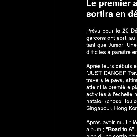
Le premier a
sortira en d
Prévu pour 
le 20 D
garçons ont sorti au
tant que Junior! Une 
difficiles à paraître 
Après leurs débuts en
"JUST DANCE!" Travi
travers le pays, att
atteint la première 
activités à l'échelle
natale (chose toujo
Singapour, Hong Kong
Après avoir multipli
album ; 
“Road to A”
.
bien d’une sortie phy