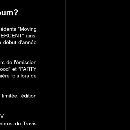
lbum? 
édents "Moving 
 PERCENT" ainsi 
n début d'année 
rs de l'émission 
wood" et "PARTY 
re fois lors de 
imitée, édition 
MV
bres de Travis 