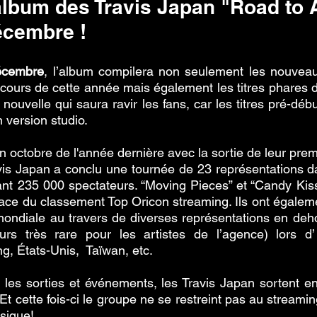
lbum des Travis Japan "Road to A
écembre !
écembre
, l’album compilera non seulement les nouveaux
 cours de cette année mais également les titres phares de
nouvelle qui saura ravir les fans, car les titres pré-déb
en version studio.
 octobre de l'année dernière avec la sortie de leur premie
s Japan a conclu une tournée de 23 représentations dan
irant 235 000 spectateurs. “Moving Pieces” et “Candy Kiss
place du classement Top Oricon streaming. Ils ont égaleme
 mondiale au travers de diverses représentations en deho
urs très rare pour les artistes de l’agence) lors d
, États-Unis,  Taïwan, etc.
é les sorties et événements, les Travis Japan sortent enf
 Et cette fois-ci le groupe ne se restreint pas au streaming
sique! 