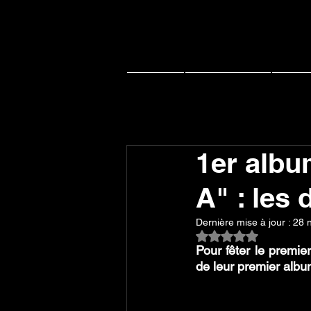
Accueil
Actu J-music
Live 
1er albu
A" : les 
Dernière mise à jour :
28 
Noté NaN étoiles su
Pour fêter le premie
de leur premier albu