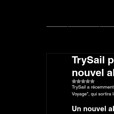
Accueil
Actu J-music
Live 
TrySail p
nouvel a
Noté NaN étoiles su
TrySail a récemment 
Voyage", qui sortira 
Un nouvel a