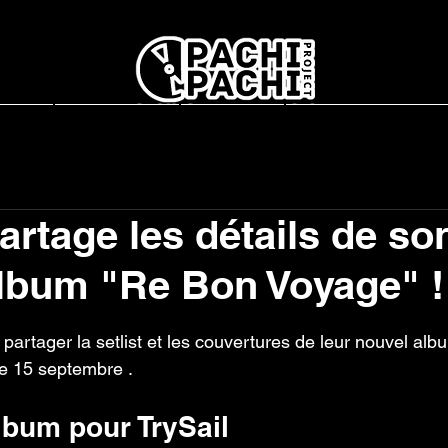
report
L'association
Interviews
Concerts en France
artage les détails de so
lbum "Re Bon Voyage" !
r 5.
partager la setlist et les couvertures de leur nouvel al
le 15 septembre .
lbum pour TrySail