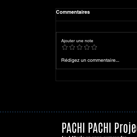
Commentaires
Ajouter une note
PARAMENA - APEIRON EP
Rédigez un commentaire...
et nouveau line-up
PACHI PACHI Proje