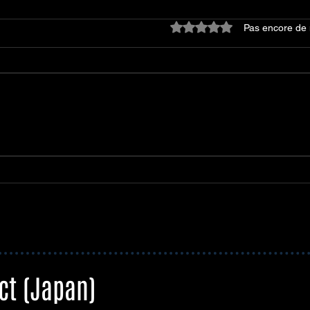
Noté 0 étoile sur 5.
Pas encore de 
A.B.C-Z : sortie de leur 10ᵉ
album et une tournée
nationale pour l'automne
2026
ct (Japan)