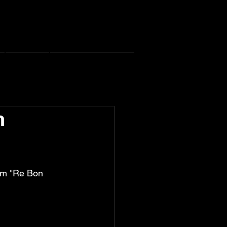
Contact
PACHI PACHI LIVE
n
bum "Re Bon 