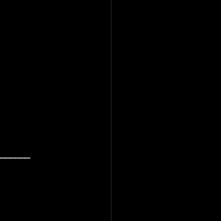
_______