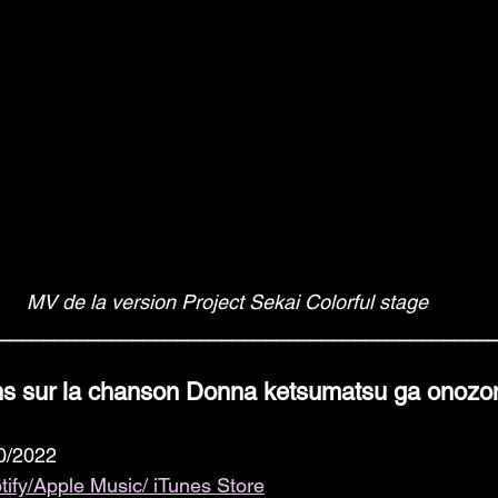
MV de la version Project Sekai Colorful stage
____________________________________________
ns sur la chanson Donna ketsumatsu ga onozo
10/2022
otify/Apple Music/ iTunes Store