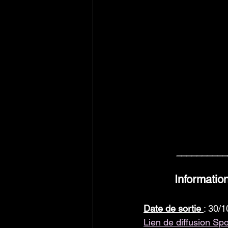
__________
Informatio
Date de sortie 
: 30/
Lien de diffusion Sp