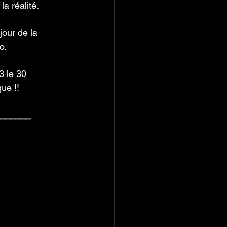
la réalité. 
jour de la 
o. 
 le 30 
ue !!
_______