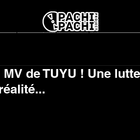
report
L'association
Interviews
Concerts en France
MV de TUYU ! Une lutte
éalité...
r 5.