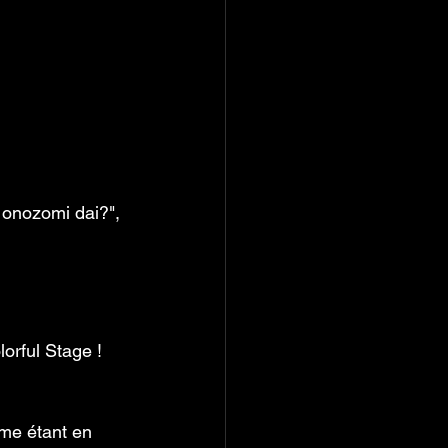
onozomi dai?", 
orful Stage ! 
mme étant en 