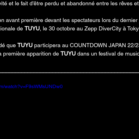
vité et le fait d'être perdu et abandonné entre les rêves et 
 en avant première devant les spectateurs lors du dernier 
ionale de 
TUYU
, le 30 octobre au Zepp DiverCity à Toky
idé que 
TUYU
 participera au COUNTDOWN JAPAN 22/23
 première apparition de 
TUYU 
dans un festival de musiq
____________________________________________
.com/watch?v=F9sWMsUNDw0