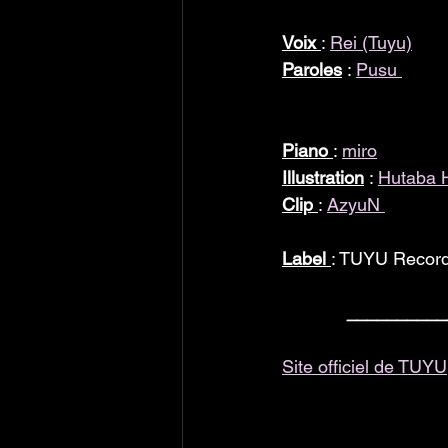
Voix 
:
Rei (Tuyu)
Paroles
 : 
Pusu 
Piano 
: 
miro
Illustration
 : 
Hutaba 
Clip
: 
AzyuN 
Label 
: TUYU Reco
__________
Site officiel de TUYU