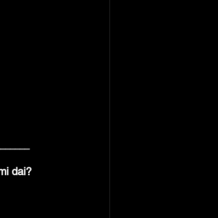
_______
mi dai?