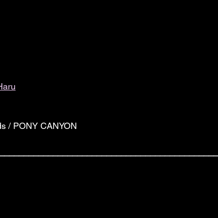
Haru
rds / PONY CANYON
____________________________________________