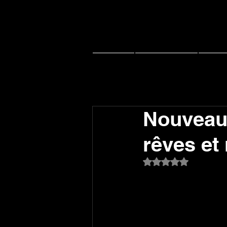
Accueil
Actu J-music
Live 
Nouveau 
rêves et r
Noté NaN étoiles su