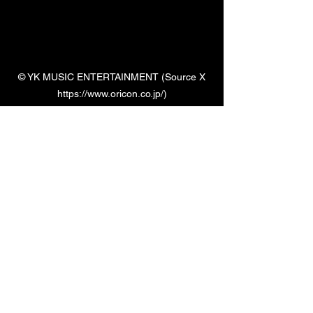
 © YK MUSIC ENTERTAINMENT (Source X 
https://www.oricon.co.jp/)
Un dernier moment inoubliable !
Après le concert, les fans ont eu la 
chance de saluer les membres. À la 
sortie, ils étaient alignés pour remercier 
chacun d'entre nous. Ce fut court mais 
précieux, et un grand merci à WILD 
BLUE et leur équipe pour ce premier 
showcase mémorable !