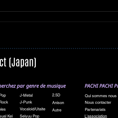
A.B.C-Z : sortie de leur 10ᵉ
album et une tournée
nationale pour l'automne
2026
ct (Japan)
herchez par genre de musique
PACHI PACHI Pr
2.5D
Pop
J-Metal
Qui sommes nous
Rock
J-Punk
Nous contacter
Anison
Vocaloid/Utaite
oles
Partenariats
Autre
sual Kei
Seiyuu Pop
L'association