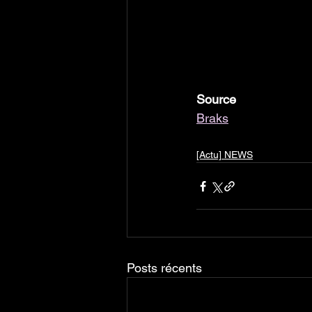
Source 
Braks
[Actu] NEWS
Posts récents