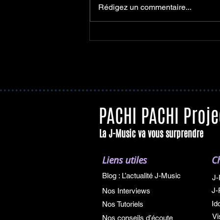
PARAMENA - APEIRON EP
Rédigez un commentaire...
et nouveau line-up
PACHI PACHI Proje
La J-Music va vous surprendre
Liens utiles
C
Blog : L’actualité J-Music
J-
J-
Nos Interviews
Id
Nos Tutoriels
Vi
Nos conseils d’écoute