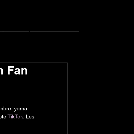
Contact
PACHI PACHI LIVE
n Fan
tembre, yama 
pte 
TikTok
. Les 