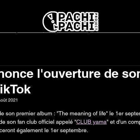
report
L'association
Interviews
Concerts en France
once l'ouverture de so
TikTok
août 2021
r 5.
 de son premier album : "The meaning of life" le 1er sep
e son fan club officiel appelé "
CLUB yama
" et d'un com
ceront également le 1er septembre. 