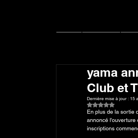
Accueil
Actu J-music
Live 
yama ann
Club et 
Dernière mise à jour :
15 
Noté NaN étoiles su
En plus de la sortie
annoncé l'ouverture d
inscriptions commen