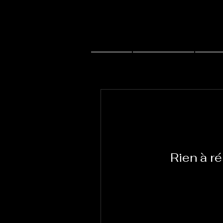
Accueil
Actu J-music
Live 
Rien à ré