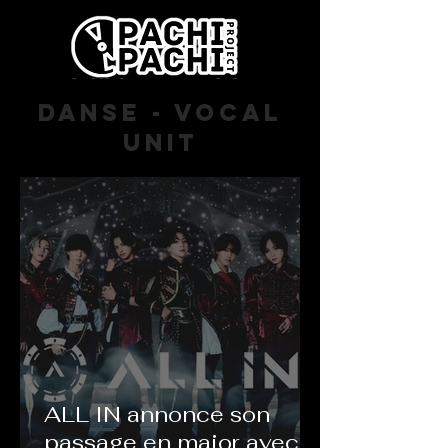
Danse - vocal
unit
ALL IN annonce son
passage en major avec