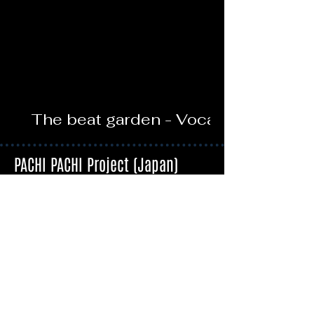
The beat garden - Vocal
unit
PACHI PACHI Project (Japan)
La J-Music va vous surprendre
Liens utiles
Blog : L’actualité J-Music
Nos Interviews
Nos conseils d’écoute
Nos Tutoriels
Cherchez par genre de musique
J-Pop
J-Metal
J-Rock
J-Punk
Idoles
Vocaloid/Utaite
2.5D
Visual Kei
Seiyuu Pop
Anison