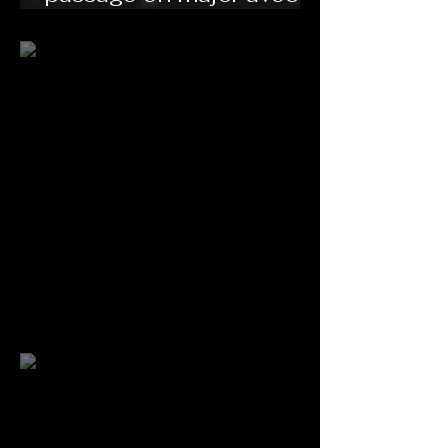
son futur single "Jibun
Kilogram" prévu pour
Mars 2025
Madkid