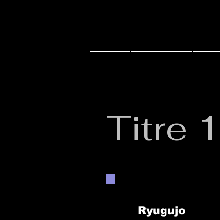
Accueil
Actu J-music
Live 
Titre 
Ryugujo