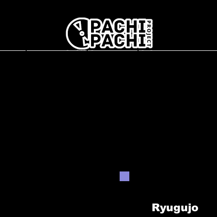
report
L'association
Interviews
Concerts en France
1
Ryugujo