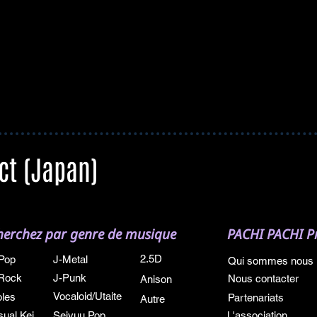
ct (Japan)
herchez par genre de musique
PACHI PACHI Pr
2.5D
Pop
J-Metal
Qui sommes nous
Rock
J-Punk
Nous contacter
Anison
Vocaloid/Utaite
oles
Partenariats
Autre
sual Kei
Seiyuu Pop
L'association