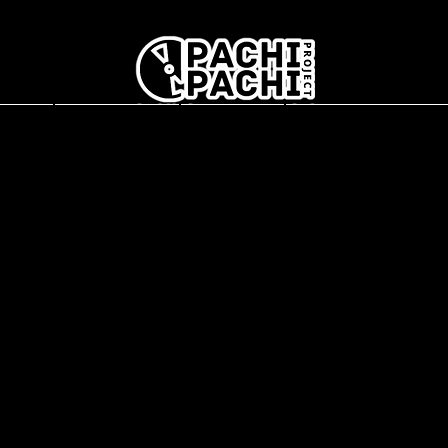
report
L'association
Interviews
Concerts en France