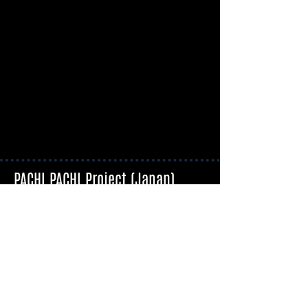
PACHI PACHI Project (Japan)
La J-Music va vous surprendre
Liens utiles
Blog : L’actualité J-Music
Nos Interviews
Nos conseils d’écoute
Nos Tutoriels
Cherchez par genre de musique
J-Pop
J-Metal
J-Rock
J-Punk
Idoles
Vocaloid/Utaite
2.5D