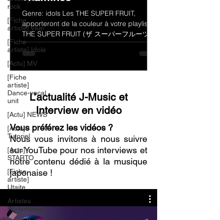
rock
Genre: idols Les THE SUPER FRUIT,
[Fiche
apporteront de la couleur à votre playlist !
artiste] Vkei
THE SUPER FRUIT (ザ スーパーフルーツ)
[Fiche
est un groupe de jeunes...
artiste] Idole
[Actu] MV
[Fiche
artiste]
Dance-vocal
L’actualité J-Music et
unit
Interview en vidéo
[Actu] NEWS
Vous préférez les vidéos ?
[Actu]
Tutoriel
Nous vous invitons à nous suivre
sur YouTube pour nos interviews et
[Actu]
STARTO
notre contenu dédié à la musique
[Fiche
japonaise !
artiste]
Utaite
Artistes
Partenaires