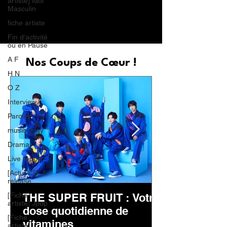
artiste] Idol
Masculin
fiche artiste
Fin d'activité
ou en Pause
A F
Nos Coups de Cœur !
H N
O Z
Interview
Paroles
musicology
Drama
Live report
[Actu] CD
release
[Fiche
THE SUPER FRUIT : Votre
artiste] Jpop
dose quotidienne de
[Fiche
vitamines
artiste] J