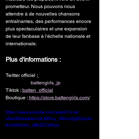
prometteur. Nous pouvons nous 
attendre à de nouvelles chansons 
entraînantes, des performances encore 
plus spectaculaires et une expansion 
de leur fanbase à l'échelle nationale et 
internationale.
Plus d'informations :
Twitter officiel :
@battengirls_jp
Instagram : 
battengirls_jp
Tiktok : 
batten_official
Boutique : 
https://store.battengirls.com/
https://www.youtube.com/watch?v=qt-
UKaQRsbk&list=OLAK5uy_lW4uz2gDOjoUU
8cUGSCz0v_xB23ZTGEew