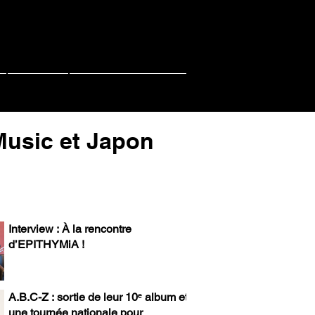
Contact
PACHI PACHI LIVE
-Music et Japon
Interview : À la rencontre
d’EPITHYMiA !
A.B.C-Z : sortie de leur 10ᵉ album et
une tournée nationale pour