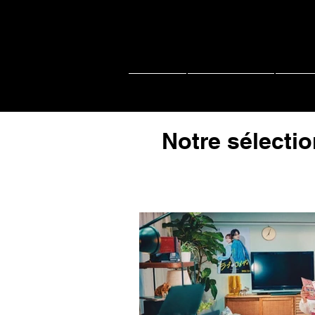
Accueil
Actu J-music
Live 
Notre sélectio