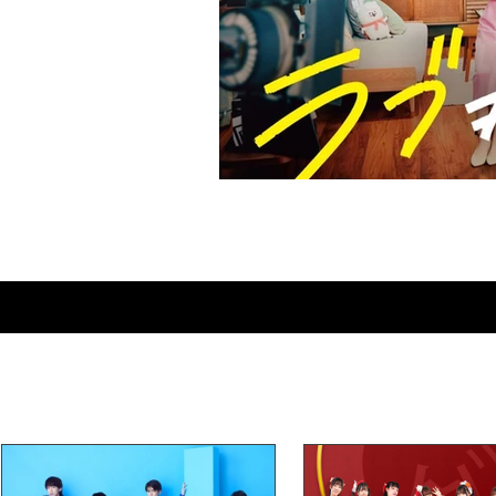
Love≠Comedy : bien plus