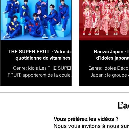
THE SUPER FRUIT : Votre dose
Banzai Japan : 
quotidienne de vitamines
d'idoles japona
conquête du 
Genre: idols Les THE SUPER
Genre: idoles Déco
FRUIT, apporteront de la couleur à
Japan : le groupe 
votre playlist ! THE SUPER FRUIT
vous présnete le
(ザ スーパーフルーツ) est un
Japon Banzai Ja
groupe de jeunes...
groupe d'idoles
L’a
Vous préférez les vidéos ?
Nous vous invitons à nous sui