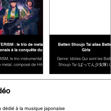
ERISM : le trio de metal
Batten Shoujo Tai alias Batt
onais à la conquête du
Girls
monde
SM, le trio instrumental de
Genre: Idoles Qui sont les Bat
y metal, composé de HAL-
Shoujo Tai (ばってん少女隊) 
la guitare, MIYU à la basse
Japon est un pays qui regorge
IO à la batterie, s'impose
talents et de diversité artistique
comme une...
la...
idéo
u dédié à la musique japonaise