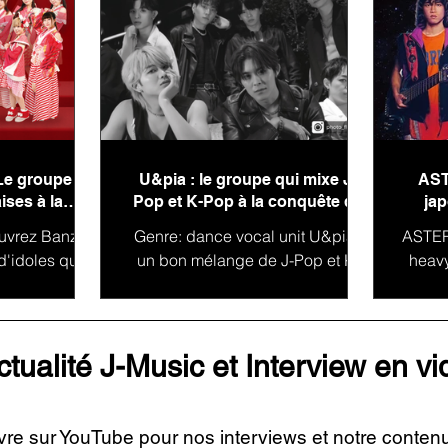
Le groupe
U&pia : le groupe qui mixe J-
AST
ises à la
Pop et K-Pop à la conquête de
jap
monde !
l'international
uvrez Banzai
Genre: dance vocal unit U&pia :
ASTERI
d'idoles qui
un bon mélange de J-Pop et K-
heav
 charme du
Pop : U&Pia est un groupe
CA à 
pan est un
japonais dont la mission est de
et M
 dont...
passer de...
ctualité J-Music et Interview en v
vre sur YouTube pour nos interviews et notre conten