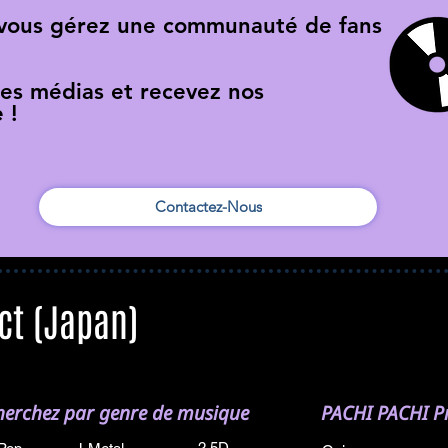
 vous gérez une communauté de fans
res médias et recevez nos
 !
Contactez-Nous
ct (Japan)
herchez par genre de musique
PACHI PACHI Pr
2.5D