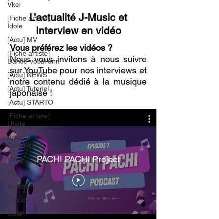
Vkei
L’actualité J-Music et
[Fiche artiste]
Idole
Interview en vidéo
[Actu] MV
Vous préférez les vidéos ?
[Fiche artiste]
Nous vous invitons à nous suivre
Dance-vocal unit
sur YouTube pour nos interviews et
[Actu] NEWS
notre contenu dédié à la musique
[Actu] Tutoriel
japonaise !
[Actu] STARTO
[Fiche artiste]
Utaite
Artistes
Partenaires
PACHI PACHI Project
Asso
Pop UP
Release
J-Rock
idole