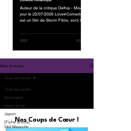
comédie romantique
Auteur de la critique Delhia - Mise à
jour le 22/07/2026 Love≠Comedy
est un film de Storm Films, sorti le 3
juillet 2026, avec Nakajima Kento
dans le rôle de Kanzaki Reiji et
Nagahama Neru dans celui de
Minamikaze Misato En tant que fan
de Nakajima Kento, on ne pouvait
évidemment pas passer à côté de
son dernier film. Mais au-delà de sa
Actu J-music
présence au casting, c'est surtout la
nature et l'originalité de
Tous les posts
Love≠Comedy qui m'ont donné
envie de vous partager mon avis.
Tous les posts
Trailer : Love≠
fanproject
place to be
Japon
Nos Coups de Cœur !
[Fiche artiste]
Idol Masculin