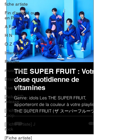
fiche artiste
Fin d'activité ou
en Pause
A F
H N
O Z
Interview
Paroles
THE SUPER FRUIT : Votre
musicology
dose quotidienne de
Drama
vitamines
Live report
[Actu] CD
Genre: idols Les THE SUPER FRUIT,
release
apporteront de la couleur à votre playlist !
[Fiche artiste]
THE SUPER FRUIT (ザ スーパーフルーツ)
Jpop
est un groupe de jeunes...
[Fiche artiste] J
rock
[Fiche artiste]