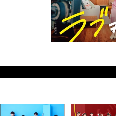
Love≠Comedy : bien plus