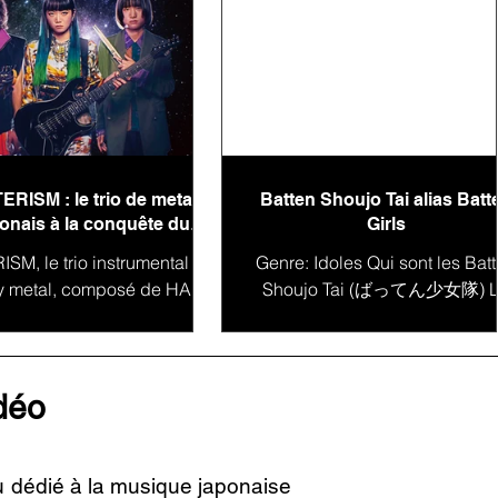
ERISM : le trio de metal
Batten Shoujo Tai alias Batt
onais à la conquête du
Girls
monde
SM, le trio instrumental de
Genre: Idoles Qui sont les Bat
y metal, composé de HAL-
Shoujo Tai (ばってん少女隊) 
la guitare, MIYU à la basse
Japon est un pays qui regorge
IO à la batterie, s'impose
talents et de diversité artistique
comme une...
la...
idéo
u dédié à la musique japonaise