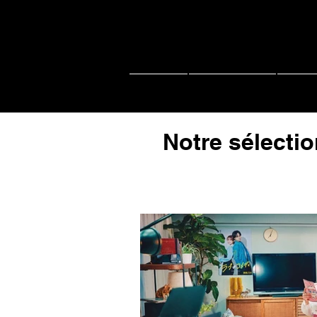
Accueil
Actu J-music
Live 
Notre sélectio