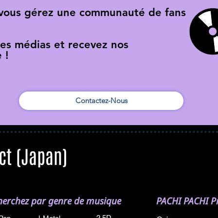
 vous gérez une communauté de fans
res médias et recevez nos
 !
Contactez-Nous
ct (Japan)
herchez par genre de musique
PACHI PACHI Pr
2.5D