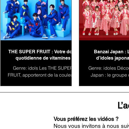
THE SUPER FRUIT : Votre dose
Banzai Japan : 
quotidienne de vitamines
d'idoles japona
conquête du 
Genre: idols Les THE SUPER
Genre: idoles Déco
FRUIT, apporteront de la couleur à
Japan : le groupe 
votre playlist ! THE SUPER FRUIT
vous présnete le
(ザ スーパーフルーツ) est un
Japon Banzai Ja
groupe de jeunes...
groupe d'idoles
L’a
Vous préférez les vidéos ?
Nous vous invitons à nous sui