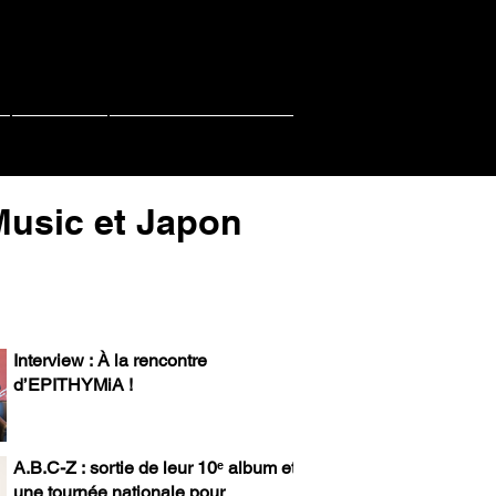
Contact
PACHI PACHI LIVE
-Music et Japon
Interview : À la rencontre
d’EPITHYMiA !
A.B.C-Z : sortie de leur 10ᵉ album et
une tournée nationale pour