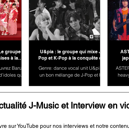
Le groupe
U&pia : le groupe qui mixe J-
AST
ises à la
Pop et K-Pop à la conquête de
jap
monde !
l'international
uvrez Banzai
Genre: dance vocal unit U&pia :
ASTERI
d'idoles qui
un bon mélange de J-Pop et K-
heav
 charme du
Pop : U&Pia est un groupe
CA à 
pan est un
japonais dont la mission est de
et M
 dont...
passer de...
ctualité J-Music et Interview en v
vre sur YouTube pour nos interviews et notre conten