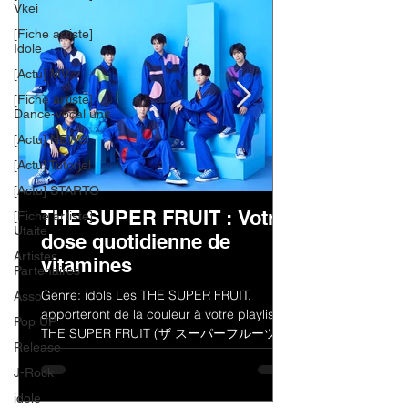
Vkei
[Fiche artiste]
Idole
[Actu] MV
[Fiche artiste]
Dance-vocal unit
[Actu] NEWS
[Actu] Tutoriel
[Actu] STARTO
THE SUPER FRUIT : Votre
[Fiche artiste]
Utaite
dose quotidienne de
Artistes
vitamines
Partenaires
Genre: idols Les THE SUPER FRUIT,
Asso
apporteront de la couleur à votre playlist !
Pop UP
THE SUPER FRUIT (ザ スーパーフルーツ)
Release
est un groupe de jeunes...
J-Rock
idole