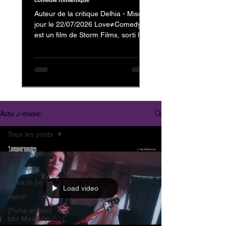
comédie romantique
Auteur de la critique Delhia - Mise à
jour le 22/07/2026 Love≠Comedy
est un film de Storm Films, sorti le 3
juillet 2026, avec Nakajima Kento
dans le rôle de Kanzaki Reiji et
Nagahama Neru dans celui de
Minamikaze Misato En tant que fan
de Nakajima Kento, on ne pouvait
évidemment pas passer à côté de
son dernier film. Mais au-delà de sa
Actu J-music
présence au casting, c'est surtout la
nature et l'originalité de
Tous les posts
Love≠Comedy qui m'ont donné
envie de vous partager mon avis.
Tous les posts
Trailer : Love≠
fanproject
place to be
Load video
Japon
[Fiche artiste]
Idol Masculin