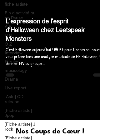
fiche artiste
Fin d'activité ou
en Pause
L'expression de l'esprit
A F
d'Halloween chez Leetspeak
H N
Monsters
O Z
C’est Halloween aujourd’hui ! 🎃 Et pour l’occasion, nous
Interview
vous présentons une analyse musicale de Mr Halloween, le
Paroles
dernier MV du groupe...
musicology
Drama
Live report
[Actu] CD
release
[Fiche artiste]
Jpop
[Fiche artiste] J
rock
Nos Coups de Cœur !
[Fiche artiste]