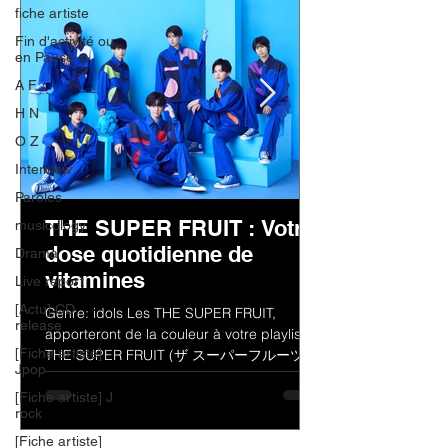
fiche artiste
Fin d'activité ou
en Pause
A F
H N
O Z
Interview
Paroles
THE SUPER FRUIT : Votre
musicology
dose quotidienne de
Drama
vitamines
Live report
[Actu] CD
Genre: idols Les THE SUPER FRUIT,
release
apporteront de la couleur à votre playlist !
[Fiche artiste]
THE SUPER FRUIT (ザ スーパーフルーツ)
Jpop
est un groupe de jeunes...
[Fiche artiste] J
rock
[Fiche artiste]