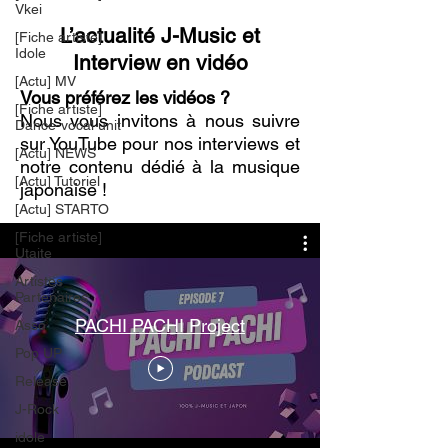
Vkei
L’actualité J-Music et
[Fiche artiste]
Idole
Interview en vidéo
[Actu] MV
Vous préférez les vidéos ?
[Fiche artiste]
Nous vous invitons à nous suivre
Dance-vocal unit
sur YouTube pour nos interviews et
[Actu] NEWS
notre contenu dédié à la musique
[Actu] Tutoriel
japonaise !
[Actu] STARTO
[Fiche artiste]
Utaite
Artistes
Partenaires
PACHI PACHI Project
Asso
Pop UP
Release
J-Rock
idole