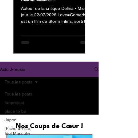
comédie romantique
Auteur de la critique Delhia - Mise à
jour le 22/07/2026 Love≠Comedy
est un film de Storm Films, sorti le 3
juillet 2026, avec Nakajima Kento
dans le rôle de Kanzaki Reiji et
Nagahama Neru dans celui de
Minamikaze Misato En tant que fan
de Nakajima Kento, on ne pouvait
évidemment pas passer à côté de
son dernier film. Mais au-delà de sa
Actu J-music
présence au casting, c'est surtout la
nature et l'originalité de
Tous les posts
Love≠Comedy qui m'ont donné
envie de vous partager mon avis.
Tous les posts
Trailer : Love≠
fanproject
place to be
Japon
Nos Coups de Cœur !
[Fiche artiste]
Idol Masculin