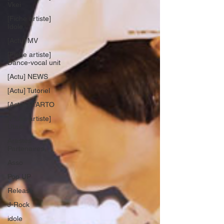
Vkei
[Fiche artiste]
Idole
[Actu] MV
[Fiche artiste]
Dance-vocal unit
[Actu] NEWS
[Actu] Tutoriel
[Actu] STARTO
[Fiche artiste]
Utaite
Artistes
Partenaires
Asso
Pop UP
Release
J-Rock
idole