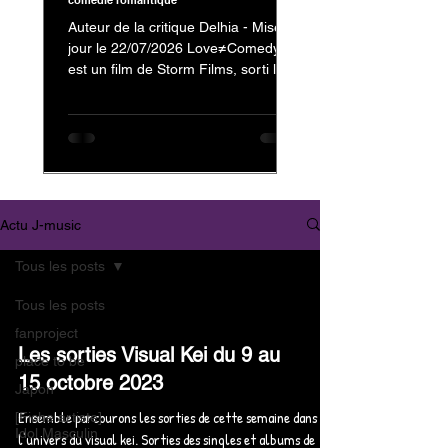
comédie romantique
Auteur de la critique Delhia - Mise à
jour le 22/07/2026 Love≠Comedy
est un film de Storm Films, sorti le 3
juillet 2026, avec Nakajima Kento
dans le rôle de Kanzaki Reiji et
Nagahama Neru dans celui de
Minamikaze Misato En tant que fan
de Nakajima Kento, on ne pouvait
évidemment pas passer à côté de
son dernier film. Mais au-delà de sa
Actu J-music
présence au casting, c'est surtout la
nature et l'originalité de
Tous les posts
Love≠Comedy qui m'ont donné
envie de vous partager mon avis.
Tous les posts
Trailer : Love≠
fanproject
Les sorties Visual Kei du 9 au
place to be
15 octobre 2023
Japon
Ensemble parcourons les sorties de cette semaine dans
[Fiche artiste]
Idol Masculin
l'univers du visual kei. Sorties des singles et albums de