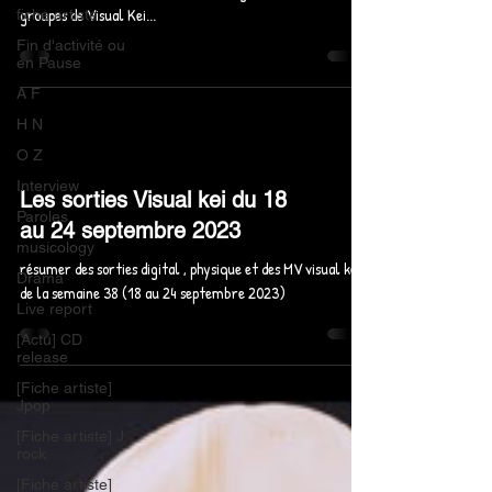
groupes de Visual Kei...
fiche artiste
Fin d'activité ou
en Pause
A F
H N
O Z
Interview
Les sorties Visual kei du 18
Paroles
au 24 septembre 2023
musicology
résumer des sorties digital , physique et des MV visual kei
Drama
de la semaine 38 (18 au 24 septembre 2023)
Live report
[Actu] CD
release
[Fiche artiste]
Jpop
[Fiche artiste] J
rock
[Fiche artiste]