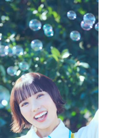
Hangzhou (Chine), le plus grand festival sportif d'Asie.
Son clip vient d'être dévoilé et publié. MV dévoilé pour la
nouvelle chanson d'Hoshino Gen ! Le clip vidéo se compose
d'un grand nombre de séquences s'enchaînant de manière
agressive et avec beaucoup de