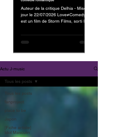
comédie romantique
Auteur de la critique Delhia - Mise à
jour le 22/07/2026 Love≠Comedy
est un film de Storm Films, sorti le 3
juillet 2026, avec Nakajima Kento
dans le rôle de Kanzaki Reiji et
Nagahama Neru dans celui de
Minamikaze Misato En tant que fan
de Nakajima Kento, on ne pouvait
évidemment pas passer à côté de
son dernier film. Mais au-delà de sa
Actu J-music
présence au casting, c'est surtout la
nature et l'originalité de
Tous les posts
Love≠Comedy qui m'ont donné
envie de vous partager mon avis.
Tous les posts
Trailer : Love≠
fanproject
place to be
Japon
[Fiche artiste]
Idol Masculin