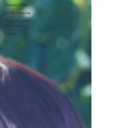
[Genre] Idol
[AVIS] Cinema
[Actu] Concert
en France
Drama