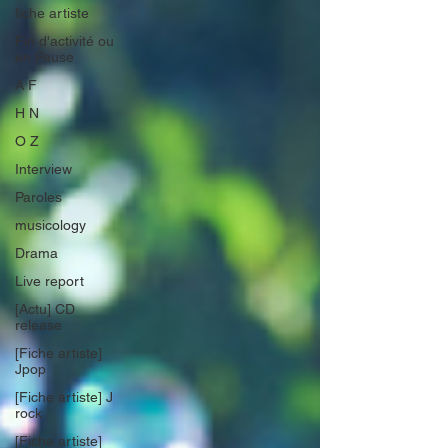
fiche artiste
Fin d'activité ou
en Pause
A F
H N
O Z
Interview
Paroles
musicology
Drama
Live report
[Actu] CD
release
[Fiche artiste]
Jpop
[Fiche artiste] J
rock
[Fiche artiste]