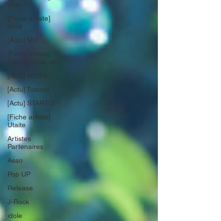
Vkei
[Fiche artiste]
Idole
[Actu] MV
[Fiche artiste]
Dance-vocal unit
[Actu] NEWS
[Actu] Tutoriel
[Actu] STARTO
[Fiche artiste]
Utaite
Artistes
Partenaires
Asso
Pop UP
Release
J-Rock
idole