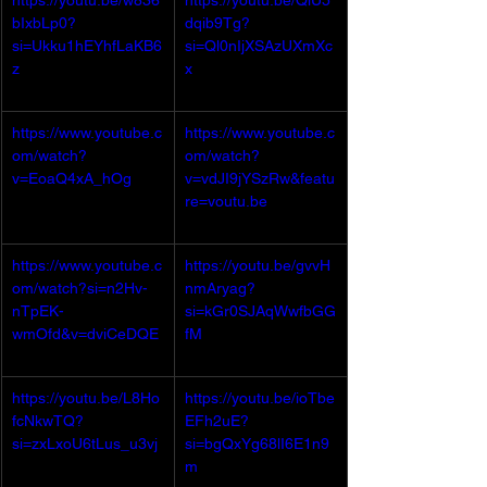
https://youtu.be/w836
https://youtu.be/QiU5
ve_path=MTY0NTAz&
bIxbLp0?
dqib9Tg?
feature=emb_share&
si=Ukku1hEYhfLaKB6
si=Ql0nIjXSAzUXmXc
v=7ISFXbG2pHI
z 
x
https://www.youtube.c
https://www.youtube.c
om/watch?
om/watch?
v=EoaQ4xA_hOg
v=vdJI9jYSzRw&featu
re=youtu.be
https://www.youtube.c
https://youtu.be/gvvH
om/watch?si=n2Hv-
nmAryag?
nTpEK-
si=kGr0SJAqWwfbGG
wmOfd&v=dyiCeDQE
fM
Dok&feature=youtu.b
e
https://youtu.be/L8Ho
https://youtu.be/ioTbe
fcNkwTQ?
EFh2uE?
si=zxLxoU6tLus_u3vj
si=bgQxYg68lI6E1n9
m