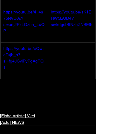
https://youtu.be/4_4s
https://youtu.be/sK1E
75RVU0s?
HWQzUD4?
si=unj2PxLQzna_LuQ
si=kdgstBfNzhZNBEfh
P
https://youtu.be/eQwt
eTujb_s?
si=fg4JCvlPyPgAgTQ
T
[Fiche artiste] Vkei
[Actu] NEWS