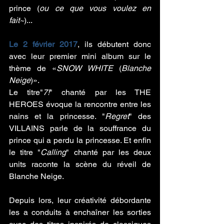
prince (
ou ce que vous voulez en 
fait~
)...
Le 2 février 2017
, ils débutent donc 
avec leur premier mini album sur le 
thème de «
SNOW WHITE
 (
Blanche 
Neige
)».
Le titre"
7!
" chanté par les THE 
HEROES évoque la rencontre entre les 
nains et la princesse. "
Regret
" des 
VILLAINS parle de la souffrance du 
prince qui a perdu la princesse. Et enfin 
le titre "
Calling
" chanté par les deux 
units raconte la scène du réveil de 
Blanche Neige.
Depuis lors, leur créativité débordante 
les a conduits à enchaîner les sorties 