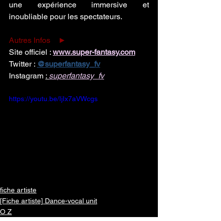
une expérience immersive et 
inoubliable pour les spectateurs.
Autres Infos    ►
Site officiel : 
www.super-fantasy.com
Twitter : 
@superfantasy_fv
Instagram 
: 
superfantasy_fv
https://youtu.be/IjIx7aVWcgs
fiche artiste
[Fiche artiste] Dance-vocal unit
O Z