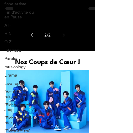
fiche artiste
Fin d'activité ou
en Pause
A F
H N
2
/
2
O Z
Interview
Paroles
Nos Coups de Cœur !
musicology
Drama
Live report
[Actu] CD
release
[Fiche artiste]
Jpop
[Fiche artiste] J
rock
[Fiche artiste]