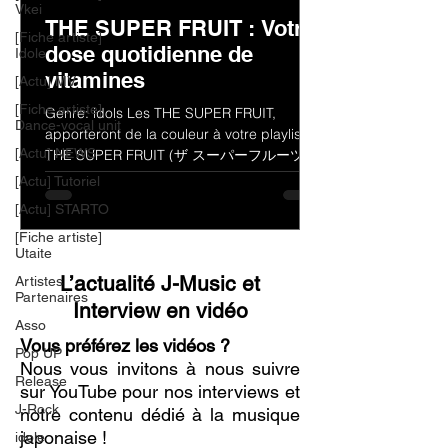
Vkei
THE SUPER FRUIT : Votre
[Fiche artiste]
dose quotidienne de
Idole
vitamines
[Actu] MV
[Fiche artiste]
Genre: idols Les THE SUPER FRUIT,
Dance-vocal unit
apporteront de la couleur à votre playlist !
[Actu] NEWS
THE SUPER FRUIT (ザ スーパーフルーツ)
est un groupe de jeunes...
[Actu] Tutoriel
[Actu] STARTO
[Fiche artiste]
Utaite
L’actualité J-Music et
Artistes
Partenaires
Interview en vidéo
Asso
Vous préférez les vidéos ?
Pop UP
Nous vous invitons à nous suivre
Release
sur YouTube pour nos interviews et
J-Rock
notre contenu dédié à la musique
japonaise !
idole