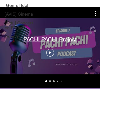
[Genre] Idol
[AVIS] Cinema
[Actu] Concert
en France
Drama
PACHI PACHI Project
Vous êtes un média ou vous
gérez une communauté de fans ?
Rejoignez nos partenaires
médias et recevez nos
communiqués de presse !