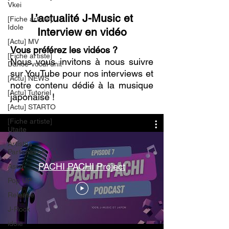
Vkei
L’actualité J-Music et
[Fiche artiste]
Idole
Interview en vidéo
[Actu] MV
Vous préférez les vidéos ?
[Fiche artiste]
Nous vous invitons à nous suivre
Dance-vocal unit
sur YouTube pour nos interviews et
[Actu] NEWS
notre contenu dédié à la musique
[Actu] Tutoriel
japonaise !
[Actu] STARTO
[Fiche artiste]
Utaite
Artistes
Partenaires
PACHI PACHI Project
Asso
Pop UP
Release
J-Rock
idole