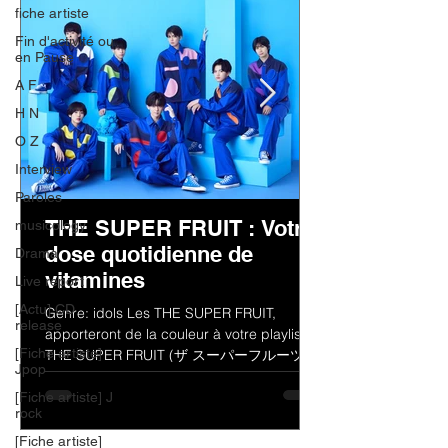
fiche artiste
Fin d'activité ou
en Pause
A F
H N
O Z
Interview
Paroles
THE SUPER FRUIT : Votre
musicology
dose quotidienne de
Drama
vitamines
Live report
[Actu] CD
Genre: idols Les THE SUPER FRUIT,
release
apporteront de la couleur à votre playlist !
[Fiche artiste]
THE SUPER FRUIT (ザ スーパーフルーツ)
Jpop
est un groupe de jeunes...
[Fiche artiste] J
rock
[Fiche artiste]