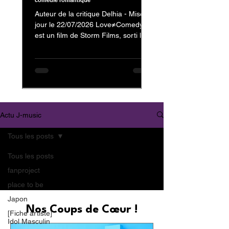
comédie romantique
Auteur de la critique Delhia - Mise à
jour le 22/07/2026 Love≠Comedy
est un film de Storm Films, sorti le 3
juillet 2026, avec Nakajima Kento
dans le rôle de Kanzaki Reiji et
Nagahama Neru dans celui de
Minamikaze Misato En tant que fan
de Nakajima Kento, on ne pouvait
évidemment pas passer à côté de
son dernier film. Mais au-delà de sa
Actu J-music
présence au casting, c'est surtout la
nature et l'originalité de
Tous les posts
Love≠Comedy qui m'ont donné
envie de vous partager mon avis.
Tous les posts
Trailer : Love≠
fanproject
place to be
Japon
Nos Coups de Cœur !
[Fiche artiste]
Idol Masculin