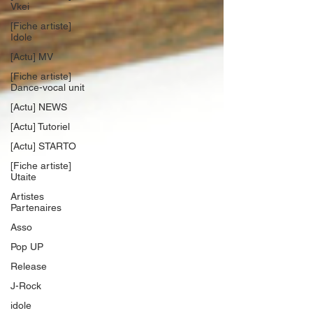
Vkei
[Fiche artiste]
Idole
[Actu] MV
[Fiche artiste]
Dance-vocal unit
[Actu] NEWS
[Actu] Tutoriel
[Actu] STARTO
[Fiche artiste]
Utaite
Artistes
Partenaires
Asso
Pop UP
Release
J-Rock
idole