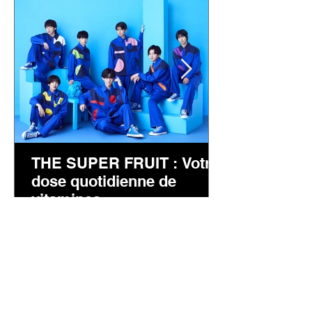
Nos Coups de Cœur !
THE SUPER FRUIT : Votre
dose quotidienne de
vitamines
Genre: idols Les THE SUPER FRUIT,
apporteront de la couleur à votre playlist !
THE SUPER FRUIT (ザ スーパーフルーツ)
est un groupe de jeunes...