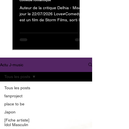
comédie romantique
Auteur de la critique Delhia - Mise à
jour le 22/07/2026 Love≠Comedy
est un film de Storm Films, sorti le 3
juillet 2026, avec Nakajima Kento
dans le rôle de Kanzaki Reiji et
Nagahama Neru dans celui de
Minamikaze Misato En tant que fan
de Nakajima Kento, on ne pouvait
évidemment pas passer à côté de
son dernier film. Mais au-delà de sa
Actu J-music
présence au casting, c'est surtout la
nature et l'originalité de
Tous les posts
Love≠Comedy qui m'ont donné
envie de vous partager mon avis.
Tous les posts
Trailer : Love≠
fanproject
place to be
Japon
[Fiche artiste]
Idol Masculin