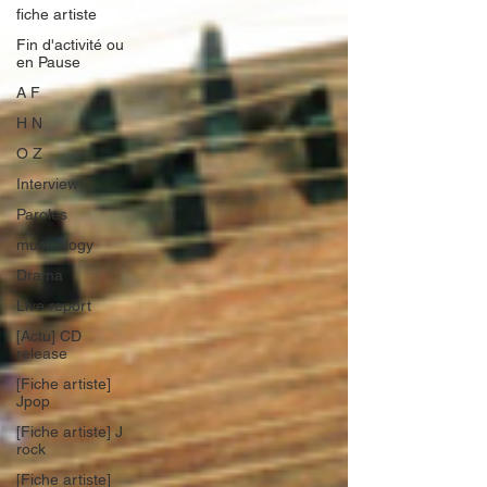
fiche artiste
Fin d'activité ou
en Pause
A F
H N
O Z
Interview
Paroles
musicology
Drama
Live report
[Actu] CD
release
[Fiche artiste]
Jpop
[Fiche artiste] J
rock
[Fiche artiste]