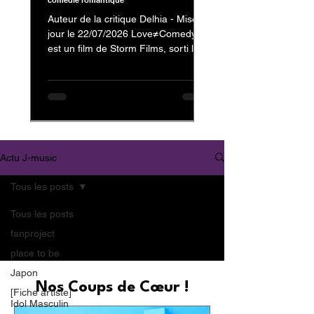
comédie romantique
Auteur de la critique Delhia - Mise à
jour le 22/07/2026 Love≠Comedy
est un film de Storm Films, sorti le 3
juillet 2026, avec Nakajima Kento
dans le rôle de Kanzaki Reiji et
Nagahama Neru dans celui de
Minamikaze Misato En tant que fan
de Nakajima Kento, on ne pouvait
évidemment pas passer à côté de
son dernier film. Mais au-delà de sa
Actu J-music
présence au casting, c'est surtout la
nature et l'originalité de
Tous les posts
Love≠Comedy qui m'ont donné
envie de vous partager mon avis.
Tous les posts
Trailer : Love≠
fanproject
place to be
Japon
Nos Coups de Cœur !
[Fiche artiste]
Idol Masculin