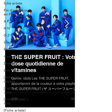
fiche artiste
Fin d'activité ou
en Pause
A F
H N
O Z
Interview
Paroles
THE SUPER FRUIT : Votre
musicology
dose quotidienne de
Drama
vitamines
Live report
[Actu] CD
Genre: idols Les THE SUPER FRUIT,
release
apporteront de la couleur à votre playlist !
[Fiche artiste]
THE SUPER FRUIT (ザ スーパーフルーツ)
Jpop
est un groupe de jeunes...
[Fiche artiste] J
rock
[Fiche artiste]