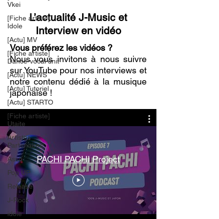
Vkei
L’actualité J-Music et
[Fiche artiste]
Idole
Interview en vidéo
[Actu] MV
Vous préférez les vidéos ?
[Fiche artiste]
Nous vous invitons à nous suivre
Dance-vocal unit
sur YouTube pour nos interviews et
[Actu] NEWS
notre contenu dédié à la musique
[Actu] Tutoriel
japonaise !
[Actu] STARTO
[Fiche artiste]
Utaite
Artistes
Partenaires
PACHI PACHI Project
Asso
Pop UP
Release
J-Rock
idole