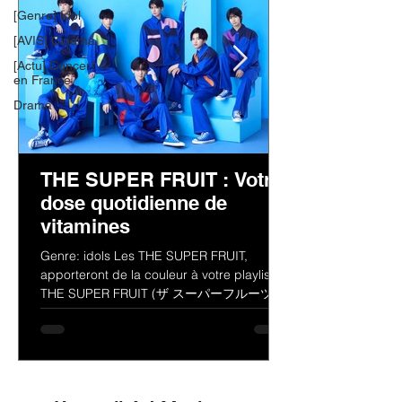
[Genre] Idol
[AVIS] Cinema
[Actu] Concert
en France
Drama
THE SUPER FRUIT : Votre
dose quotidienne de
vitamines
Genre: idols Les THE SUPER FRUIT,
apporteront de la couleur à votre playlist !
THE SUPER FRUIT (ザ スーパーフルーツ)
est un groupe de jeunes...