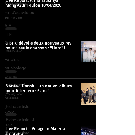
Live Report, Anna Tsuchiya
fiche artiste
Mang'Azur Toulon 18/04/2026
Fin d'activité ou
en Pause
A F
H N
O Z
DISH// dévoile deux nouveaux MV
pour 1 seule chanson : "Hero" !
Interview
Paroles
musicology
Drama
Live report
Naniwa Danshi - un nouvel album
pour fêter leurs 5 ans !
[Actu] CD
release
[Fiche artiste]
Jpop
[Fiche artiste] J
rock
Live Report – Village in Maier à
[Fiche artiste]
Shinjuku