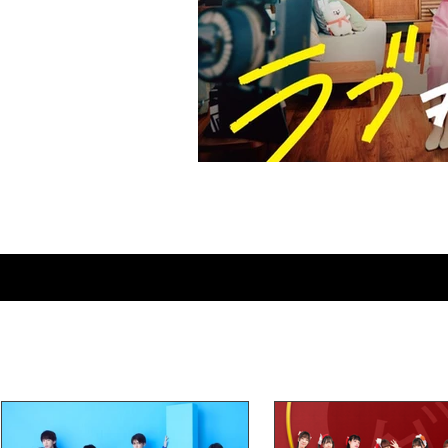
Love≠Comedy : bien plus