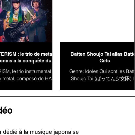
ERISM : le trio de metal
Batten Shoujo Tai alias Batt
onais à la conquête du
Girls
monde
SM, le trio instrumental de
Genre: Idoles Qui sont les Bat
y metal, composé de HAL-
Shoujo Tai (ばってん少女隊) 
la guitare, MIYU à la basse
Japon est un pays qui regorge
IO à la batterie, s'impose
talents et de diversité artistique
comme une...
la...
idéo
u dédié à la musique japonaise