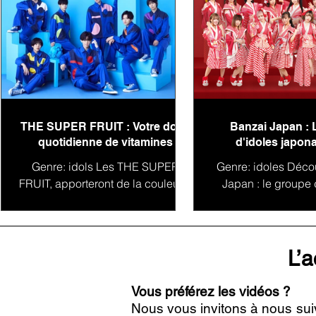
THE SUPER FRUIT : Votre dose
Banzai Japan : 
quotidienne de vitamines
d'idoles japona
conquête du 
Genre: idols Les THE SUPER
Genre: idoles Déco
FRUIT, apporteront de la couleur à
Japan : le groupe 
votre playlist ! THE SUPER FRUIT
vous présnete le
(ザ スーパーフルーツ) est un
Japon Banzai Ja
groupe de jeunes...
groupe d'idoles
L’a
Vous préférez les vidéos ?
Nous vous invitons à nous sui