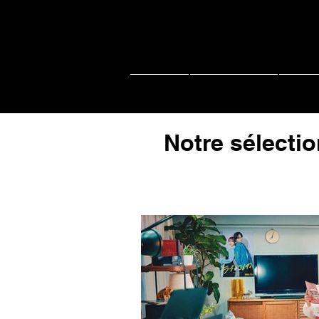
Accueil
Actu J-music
Live 
Notre sélectio