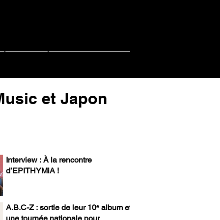
Contact
PACHI PACHI LIVE
-Music et Japon
Interview : À la rencontre
d’EPITHYMiA !
A.B.C-Z : sortie de leur 10ᵉ album et
une tournée nationale pour