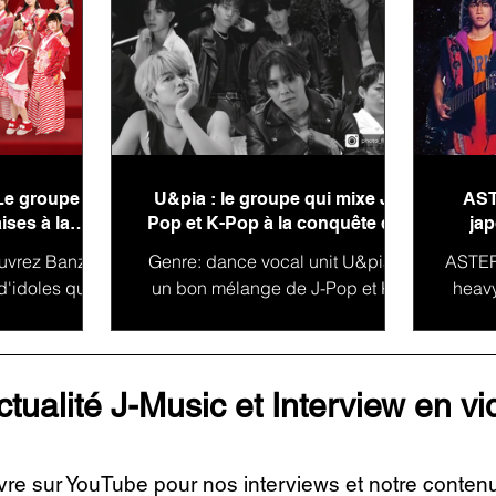
Le groupe
U&pia : le groupe qui mixe J-
AST
ises à la
Pop et K-Pop à la conquête de
jap
monde !
l'international
uvrez Banzai
Genre: dance vocal unit U&pia :
ASTERI
d'idoles qui
un bon mélange de J-Pop et K-
heav
 charme du
Pop : U&Pia est un groupe
CA à 
pan est un
japonais dont la mission est de
et M
 dont...
passer de...
ctualité J-Music et Interview en v
vre sur YouTube pour nos interviews et notre conten