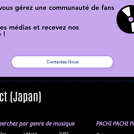
 vous gérez une communauté de fans
res médias et recevez nos
 !
Contactez-Nous
ct (Japan)
herchez par genre de musique
PACHI PACHI Pr
2.5D