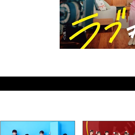
Love≠Comedy : bien plus