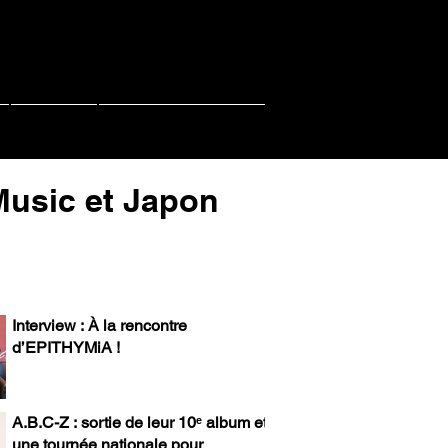
Contact
PACHI PACHI LIVE
-Music et Japon
Interview : À la rencontre
d’EPITHYMiA !
A.B.C-Z : sortie de leur 10ᵉ album et
une tournée nationale pour