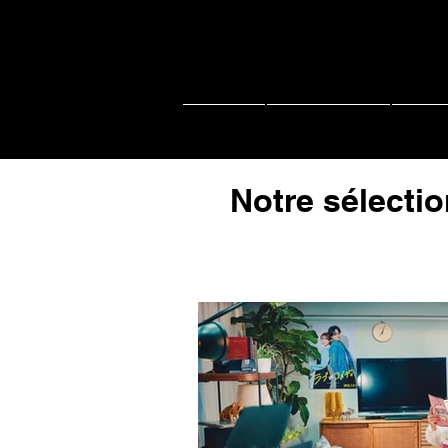
Accueil
Actu J-music
Live 
Notre sélectio