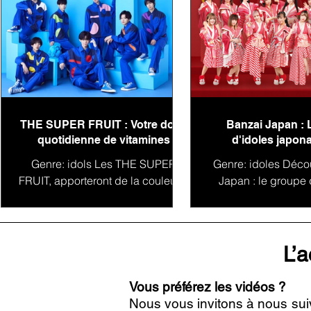
THE SUPER FRUIT : Votre dose
Banzai Japan : 
quotidienne de vitamines
d'idoles japona
conquête du 
Genre: idols Les THE SUPER
Genre: idoles Déco
FRUIT, apporteront de la couleur à
Japan : le groupe 
votre playlist ! THE SUPER FRUIT
vous présnete le
(ザ スーパーフルーツ) est un
Japon Banzai Ja
groupe de jeunes...
groupe d'idoles
L’a
Vous préférez les vidéos ?
Nous vous invitons à nous sui