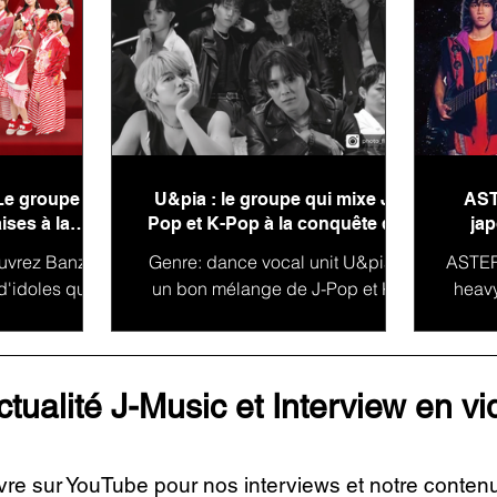
Le groupe
U&pia : le groupe qui mixe J-
AST
ises à la
Pop et K-Pop à la conquête de
jap
monde !
l'international
uvrez Banzai
Genre: dance vocal unit U&pia :
ASTERI
d'idoles qui
un bon mélange de J-Pop et K-
heav
 charme du
Pop : U&Pia est un groupe
CA à 
pan est un
japonais dont la mission est de
et M
 dont...
passer de...
ctualité J-Music et Interview en v
vre sur YouTube pour nos interviews et notre conten