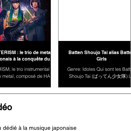
ERISM : le trio de metal
Batten Shoujo Tai alias Batt
onais à la conquête du
Girls
monde
SM, le trio instrumental de
Genre: Idoles Qui sont les Bat
y metal, composé de HAL-
Shoujo Tai (ばってん少女隊) 
la guitare, MIYU à la basse
Japon est un pays qui regorge
IO à la batterie, s'impose
talents et de diversité artistique
comme une...
la...
idéo
u dédié à la musique japonaise