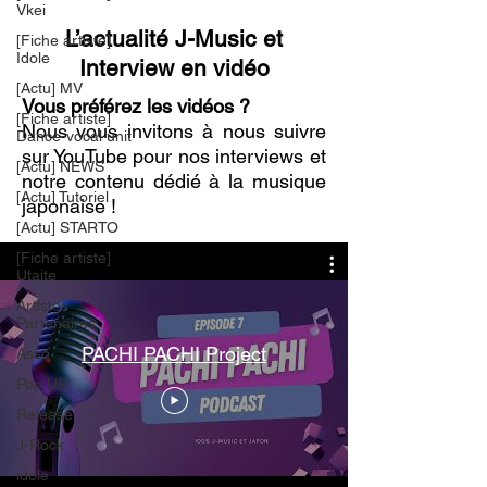
Vkei
L’actualité J-Music et
[Fiche artiste]
Idole
Interview en vidéo
[Actu] MV
Vous préférez les vidéos ?
[Fiche artiste]
Nous vous invitons à nous suivre
Dance-vocal unit
sur YouTube pour nos interviews et
[Actu] NEWS
notre contenu dédié à la musique
[Actu] Tutoriel
japonaise !
[Actu] STARTO
[Fiche artiste]
Utaite
Artistes
Partenaires
PACHI PACHI Project
Asso
Pop UP
Release
J-Rock
idole