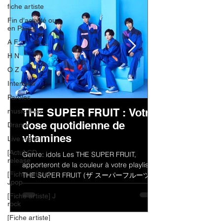
fiche artiste
Fin d'activité ou
en Pause
A F
H N
O Z
Interview
Paroles
THE SUPER FRUIT : Votre
musicology
dose quotidienne de
Drama
vitamines
Live report
[Actu] CD
Genre: idols Les THE SUPER FRUIT,
release
apporteront de la couleur à votre playlist !
[Fiche artiste]
THE SUPER FRUIT (ザ スーパーフルーツ)
Jpop
est un groupe de jeunes...
[Fiche artiste] J
rock
[Fiche artiste]