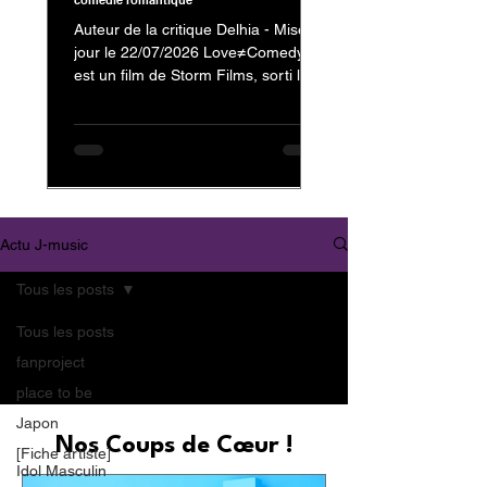
comédie romantique
Auteur de la critique Delhia - Mise à
jour le 22/07/2026 Love≠Comedy
est un film de Storm Films, sorti le 3
juillet 2026, avec Nakajima Kento
dans le rôle de Kanzaki Reiji et
Nagahama Neru dans celui de
Minamikaze Misato En tant que fan
de Nakajima Kento, on ne pouvait
évidemment pas passer à côté de
son dernier film. Mais au-delà de sa
Actu J-music
présence au casting, c'est surtout la
nature et l'originalité de
Tous les posts
Love≠Comedy qui m'ont donné
envie de vous partager mon avis.
Tous les posts
Trailer : Love≠
fanproject
place to be
Japon
Nos Coups de Cœur !
[Fiche artiste]
Idol Masculin