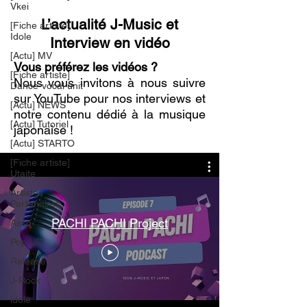
Vkei
L’actualité J-Music et
[Fiche artiste]
Idole
Interview en vidéo
[Actu] MV
Vous préférez les vidéos ?
[Fiche artiste]
Nous vous invitons à nous suivre
Dance-vocal unit
sur YouTube pour nos interviews et
[Actu] NEWS
notre contenu dédié à la musique
[Actu] Tutoriel
japonaise !
[Actu] STARTO
[Fiche artiste]
Utaite
Artistes
Partenaires
PACHI PACHI Project
Asso
Pop UP
Release
J-Rock
idole