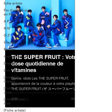
fiche artiste
Fin d'activité ou
en Pause
A F
H N
O Z
Interview
Paroles
THE SUPER FRUIT : Votre
musicology
dose quotidienne de
Drama
vitamines
Live report
[Actu] CD
Genre: idols Les THE SUPER FRUIT,
release
apporteront de la couleur à votre playlist !
[Fiche artiste]
THE SUPER FRUIT (ザ スーパーフルーツ)
Jpop
est un groupe de jeunes...
[Fiche artiste] J
rock
[Fiche artiste]