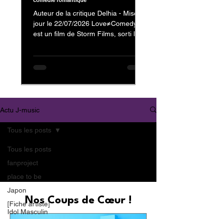
comédie romantique
Auteur de la critique Delhia - Mise à
jour le 22/07/2026 Love≠Comedy
est un film de Storm Films, sorti le 3
juillet 2026, avec Nakajima Kento
dans le rôle de Kanzaki Reiji et
Nagahama Neru dans celui de
Minamikaze Misato En tant que fan
de Nakajima Kento, on ne pouvait
évidemment pas passer à côté de
son dernier film. Mais au-delà de sa
Actu J-music
présence au casting, c'est surtout la
nature et l'originalité de
Tous les posts
Love≠Comedy qui m'ont donné
envie de vous partager mon avis.
Tous les posts
Trailer : Love≠
fanproject
place to be
Japon
Nos Coups de Cœur !
[Fiche artiste]
Idol Masculin