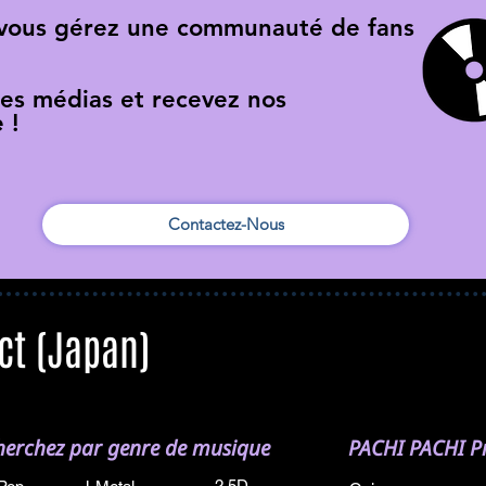
 vous gérez une communauté de fans
res médias et recevez nos
 !
Contactez-Nous
ct (Japan)
herchez par genre de musique
PACHI PACHI Pr
2.5D