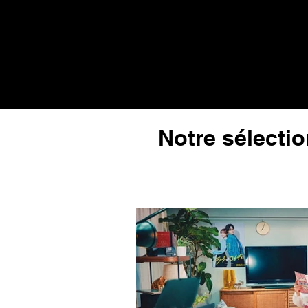
Accueil
Actu J-music
Live 
Notre sélectio