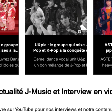
Le groupe
U&pia : le groupe qui mixe J-
AST
ises à la
Pop et K-Pop à la conquête de
jap
monde !
l'international
uvrez Banzai
Genre: dance vocal unit U&pia :
ASTERI
d'idoles qui
un bon mélange de J-Pop et K-
heav
 charme du
Pop : U&Pia est un groupe
CA à 
pan est un
japonais dont la mission est de
et M
 dont...
passer de...
ctualité J-Music et Interview en v
vre sur YouTube pour nos interviews et notre conten