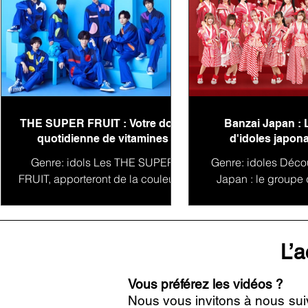
THE SUPER FRUIT : Votre dose
Banzai Japan : 
quotidienne de vitamines
d'idoles japona
conquête du 
Genre: idols Les THE SUPER
Genre: idoles Déco
FRUIT, apporteront de la couleur à
Japan : le groupe 
votre playlist ! THE SUPER FRUIT
vous présnete le
(ザ スーパーフルーツ) est un
Japon Banzai Ja
groupe de jeunes...
groupe d'idoles
L’a
Vous préférez les vidéos ?
Nous vous invitons à nous sui