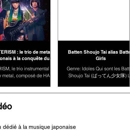
ERISM : le trio de metal
Batten Shoujo Tai alias Batt
onais à la conquête du
Girls
monde
SM, le trio instrumental de
Genre: Idoles Qui sont les Bat
y metal, composé de HAL-
Shoujo Tai (ばってん少女隊) 
la guitare, MIYU à la basse
Japon est un pays qui regorge
IO à la batterie, s'impose
talents et de diversité artistique
comme une...
la...
idéo
u dédié à la musique japonaise