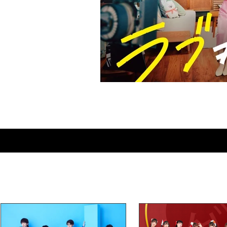
Love≠Comedy : bien plus