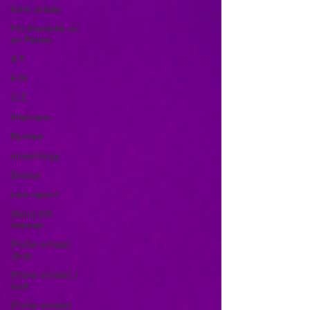
fiche artiste
Fin d'activité ou
en Pause
A F
H N
O Z
Interview
Paroles
musicology
Drama
Live report
[Actu] CD
release
[Fiche artiste]
Jpop
[Fiche artiste] J
rock
[Fiche artiste]