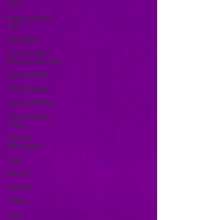
Vkei
[Fiche artiste]
Idole
[Actu] MV
[Fiche artiste]
Dance-vocal unit
[Actu] NEWS
[Actu] Tutoriel
[Actu] STARTO
[Fiche artiste]
Utaite
Artistes
Partenaires
Asso
Pop UP
Release
J-Rock
idole