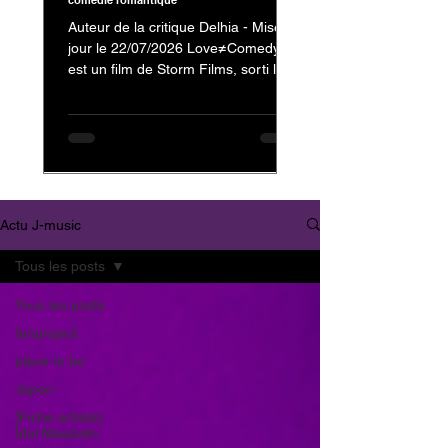
comédie romantique
Auteur de la critique Delhia - Mise à
jour le 22/07/2026 Love≠Comedy
est un film de Storm Films, sorti le 3
juillet 2026, avec Nakajima Kento
dans le rôle de Kanzaki Reiji et
Nagahama Neru dans celui de
Minamikaze Misato En tant que fan
de Nakajima Kento, on ne pouvait
évidemment pas passer à côté de
son dernier film. Mais au-delà de sa
Actu J-music
présence au casting, c'est surtout la
nature et l'originalité de
Tous les posts
Love≠Comedy qui m'ont donné
envie de vous partager mon avis.
Tous les posts
Trailer : Love≠
fanproject
place to be
Japon
[Fiche artiste]
Idol Masculin