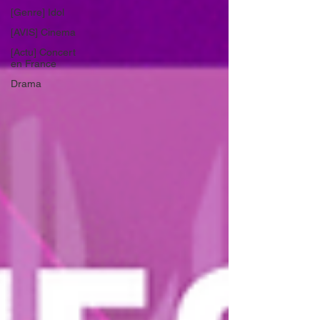
[Genre] Idol
[AVIS] Cinema
[Actu] Concert
en France
Drama